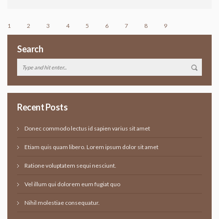
1
2
3
4
5
6
7
8
9
Search
Recent Posts
Donec commodo lectus id sapien varius sit amet
Etiam quis quam libero. Lorem ipsum dolor sit amet
Ratione voluptatem sequi nesciunt.
Vel illum qui dolorem eum fugiat quo
Nihil molestiae consequatur.